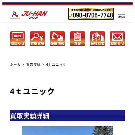
メ
イ
MENU
ン
コ
ン
テ
ン
ツ
ホーム
買取実績
4ｔユニック
へ
移
動
4ｔユニック
買取実績詳細