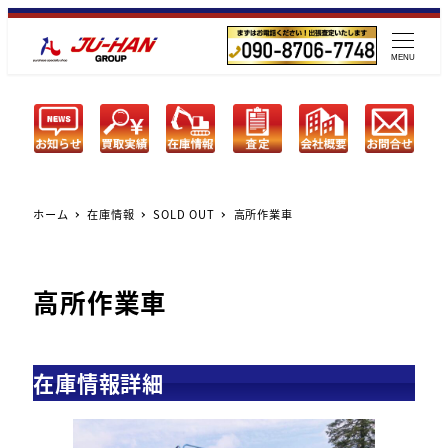
メ
イ
MENU
ン
コ
ン
テ
ン
ツ
ホーム
在庫情報
SOLD OUT
高所作業車
へ
移
動
高所作業車
在庫情報詳細